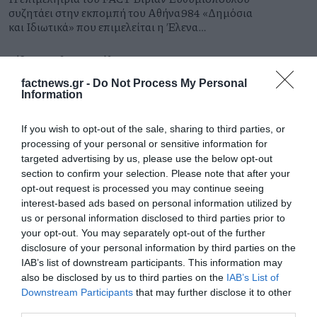
συζητάει στην εκπομπή του Αθήνα984 «Δημόσια
και Ιδιωτικά» που επιμελείται η Έλενα
Χατζηιωάννου, με τους αρχιτέκτονες Σταυρούλα
Χριστοφιλοπούλου και Γιώργο Ατσαλάκη.
Βίβιαν Ευθυμιοπούλου
Κυριακή 26 Ιουλίου 2026
factnews.gr -
Do Not Process My Personal
Information
If you wish to opt-out of the sale, sharing to third parties, or
processing of your personal or sensitive information for
targeted advertising by us, please use the below opt-out
section to confirm your selection. Please note that after your
opt-out request is processed you may continue seeing
interest-based ads based on personal information utilized by
us or personal information disclosed to third parties prior to
your opt-out. You may separately opt-out of the further
disclosure of your personal information by third parties on the
IAB’s list of downstream participants. This information may
Μίνι ανασκόπηση της
also be disclosed by us to third parties on the
IAB’s List of
Downstream Participants
that may further disclose it to other
εβδομάδας που πέρασε
third parties.