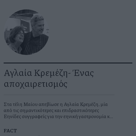
Αγλαία Κρεμέζη- Ένας
αποχαιρετισμός
Στα τέλη Μαίου απεβίωσε η Αγλαία Κρεμέζη, μία
από τις σημαντικότερες και επιδραστικότερες
Ελληνίδες συγγραφείς για την ελληνική γαστρονομία και
το φαγητό. Εκτός από βιβλία, έγραψε πλήθος
άρθρων για τον ελληνικό και διεθνή Τύπο ενώ
FACT
τιμήθηκε και με το βραβείο Julia Child First Book