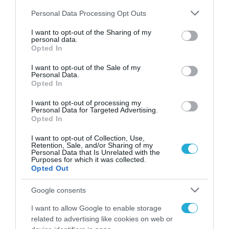
Please note that this website/app uses one or more Google
Personal Data Processing Opt Outs
services and may gather and store information including but
Ανθολογήσαμε τις σημαντικότερες ειδήσεις της
not limited to your visit or usage behaviour. You may click to
I want to opt-out of the Sharing of my
εβδομάδας 20-24 Ιουλίου δίνοντας έμφαση σε αυτές
personal data.
grant or deny consent to Google and its third-party tags to
που εφάπτονται της καθημερινότητάς μας.
Opted In
use your data for below specified purposes in below Google
consent section.
I want to opt-out of the Sale of my
Βίβιαν Ευθυμιοπούλου
Personal Data.
Παρασκευή 24 Ιουλίου 2026
Opted In
I want to opt-out of processing my
Personal Data for Targeted Advertising.
Opted In
I want to opt-out of Collection, Use,
Retention, Sale, and/or Sharing of my
Personal Data that Is Unrelated with the
Purposes for which it was collected.
Opted Out
Google consents
I want to allow Google to enable storage
related to advertising like cookies on web or
Mundial2026: Το ομορφότερο