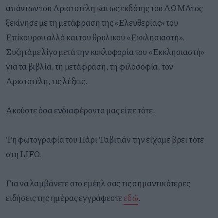
απάντων του Αριστοτέλη και ως εκδότης του ΔΩΜΑτος
ξεκίνησε με τη μετάφραση της «Ελευθερίας» του
Επίκουρου αλλά και του θρυλικού «Εκκλησιαστή».
Συζητάμε λίγο μετά την κυκλοφορία του «Εκκλησιαστή»
για τα βιβλία, τη μετάφραση, τη φιλοσοφία, τον
Αριστοτέλη, τις λέξεις.
Ακούστε όσα ενδιαφέροντα μας είπε τότε.
Τη φωτογραφία του Πάρι Ταβιτιάν την είχαμε βρει τότε
στη LIFO.
Για να λαμβάνετε στο εμέηλ σας τις σημαντικότερες
ειδήσεις της ημέρας εγγράφεστε
εδώ
.