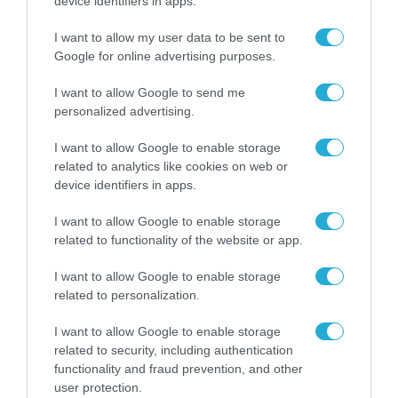
device identifiers in apps.
γκολ το έβαλε μια σάλτσα
I want to allow my user data to be sent to
Google for online advertising purposes.
Απ'όλες τις ειδήσεις που παρήγαγε το φετινό
I want to allow Google to send me
Παγκόσμιο Κύπελλο Ποδοσφαίρου, οι περισσότερες
personalized advertising.
δυσάρεστες για τον θεσμό που το διοργανώνει, τη
FIFA, η ωραιότερη ήταν γαστρονομική. Η ιστορία
I want to allow Google to enable storage
του dressing που έγινε σοσιαλμηντιακό φαινόμενο
Βίβιαν Ευθυμιοπούλου
related to analytics like cookies on web or
και προκάλεσε στους φίλαθλους από συγκίνηση
Κυριακή 19 Ιουλίου 2026
device identifiers in apps.
μέχρι κομφούζιο στα αμερικανικά διεθνή
αεροδρόμια.
I want to allow Google to enable storage
related to functionality of the website or app.
I want to allow Google to enable storage
related to personalization.
I want to allow Google to enable storage
related to security, including authentication
functionality and fraud prevention, and other
user protection.