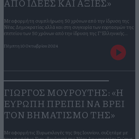
ΑΠΟ ΙΔΕΕΣ ΚΑΙ ΑΞΙΕΣ»
Με αφορμή τη συμπλήρωση 50 χρόνων από την ίδρυση της
Νέας Δημοκρατίας αλλά και στη συγκυρία των εορτασμών της
επετείου των 50 χρόνων από την ίδρυση της Γ’Ελληνικής
Δημοκρατίας, συνομιλούμε με τον Σωτήρη Ριζά για τον
Κωνσταντίνο Καραμανλή, ένα πολιτικό που με τις ιστορικές
Πέμπτη 10 Οκτωβρίου 2024
του επιλογές σφράγισε τόσο τη Μεταπολεμική όσο και την
Μεταπολιτευτική ζωή της χώρας.
ΓΙΩΡΓΟΣ ΜΟΥΡΟΥΤΗΣ: «Η
ΕΥΡΩΠΗ ΠΡΕΠΕΙ ΝΑ ΒΡΕΙ
ΤΟΝ ΒΗΜΑΤΙΣΜΟ ΤΗΣ»
Με αφορμή τις Ευρωεκλογές της 9ης Ιουνίου, συζητάμε με
τον υποψήφιο Ευρωβουλευτή της Νέας Δημοκρατίας Γιώργο