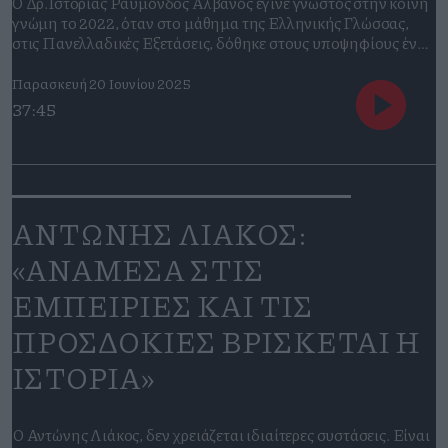
O Δρ.Ιστορίας Ραϋμόνδος Αλβανός έγινε γνωστός στην κοινή
γνώμη το 2022, όταν στο μάθημα της Ελληνικής Γλώσσας,
στις Πανελλαδικές Εξετάσεις, δόθηκε στους υποψηφίους ένα
απόσπασμα από το βιβλίο του «Ελληνικός Εμφύλιος. Μνήμες
σε πόλεμο και σύγχρονες πολιτικές ταυτότητες». (Επίκεντρο).
Παρασκευή 20 Ιουνίου 2025
Η δική του επαφή όμως με το κοινό ξεκινάει το 2012, όταν το
37:45
Ίδρυμα της Βουλής […]
ΑΝΤΩΝΗΣ ΛΙΑΚΟΣ:
«ΑΝΑΜΕΣΑ ΣΤΙΣ
ΕΜΠΕΙΡΙΕΣ ΚΑΙ ΤΙΣ
ΠΡΟΣΔΟΚΙΕΣ ΒΡΙΣΚΕΤΑΙ Η
ΙΣΤΟΡΙΑ»
Ο Αντώνης Λιάκος, δεν χρειάζεται ιδιαίτερες συστάσεις. Είναι