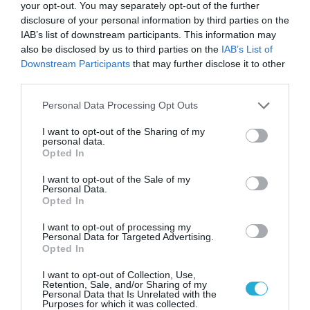
your opt-out. You may separately opt-out of the further
Κυριακή 25 Μαΐου 2025
disclosure of your personal information by third parties on the
37:50
IAB’s list of downstream participants. This information may
also be disclosed by us to third parties on the
IAB’s List of
Downstream Participants
that may further disclose it to other
third parties.
Please note that this website/app uses one or more Google
ΜΑΝΟΛΗΣ ΓΑΛΕΝΙΑΝΟΣ:
Personal Data Processing Opt Outs
services and may gather and store information including but
«ΤΑ ΔΕΔΟΜΕΝΑ ΕΙΝΑΙ ΕΝΑ
not limited to your visit or usage behaviour. You may click to
I want to opt-out of the Sharing of my
personal data.
grant or deny consent to Google and its third-party tags to
Opted In
ΕΡΓΑΛΕΙΟ»
use your data for below specified purposes in below Google
consent section.
I want to opt-out of the Sale of my
Personal Data.
Opted In
Συζητάμε με τον διευθυντή της πλατφόρμας Greece in
Numbers καθ.Μανόλη Γαλενιανό για τις προκλήσεις και τις
I want to opt-out of processing my
δυσκολίες που αντιμετώπισε στη δημιουργία της, για όσα
Personal Data for Targeted Advertising.
μπορούν οι χρήστες να κάνουν με αυτή αλλά και για τη
Opted In
σημασία των δεδομένων στη δημόσια συζήτηση. Δείτε και το
Τρίτη 25 Μαρτίου 2025
σύντομο βίντεο για το πως μπορείτε να χρησιμοποιήσετε την
17:12
I want to opt-out of Collection, Use,
Retention, Sale, and/or Sharing of my
πλατφόρμα.
Personal Data that Is Unrelated with the
Purposes for which it was collected.