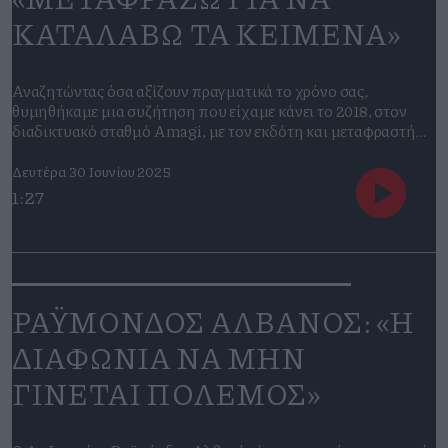
ΚΑΤΑΛΑΒΩ ΤΑ ΚΕΙΜΕΝΑ»
Αναζητώντας όσα αξίζουν πραγματικά το χρόνο σας,
θυμηθήκαμε μια συζήτηση που είχαμε κάνει το 2018, στον
διαδικτυακό σταθμό Amagi, με τον εκδότη και μεταφραστή
Θάνος Σαμαρτζή. Λίγους μήνες νωρίτερα από αυτή τη
συζήτηση, τέλη Ιουνίου του 2017, ο Θάνος Σαμαρτζής και η
Δευτέρα 30 Ιουνίου 2025
Μαριλένα Καραμολέγκου είχαν ιδρύσει τις⁠ εκδόσεις ΔΩΜΑ⁠.
1:27
Χάρις στις εκδοτικές τους επιλογές οι […]
ΡΑΫΜΟΝΔΟΣ ΑΛΒΑΝΟΣ: «Η
ΔΙΑΦΩΝΙΑ ΝΑ ΜΗΝ
ΓΙΝΕΤΑΙ ΠΟΛΕΜΟΣ»