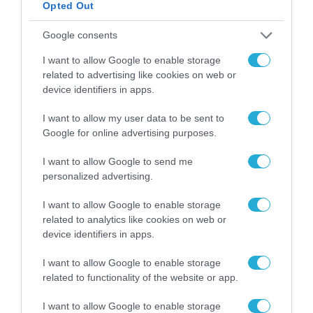
Opted Out
Google consents
ΑΝΤΩΝΗΣ ΧΑΤΖΗΜΩΥΣΗΣ:
I want to allow Google to enable storage
«ΣΤΗ ΦΙΛΟΣΟΦΙΑ ΕΙΜΑΣΤΕ
related to advertising like cookies on web or
device identifiers in apps.
ΟΛΟΙ ΕΡΑΣΙΤΕΧΝΕΣ»
I want to allow my user data to be sent to
Google for online advertising purposes.
Ένα από τα νέα μαθήματα που ξεκίνησαν στο Mathesis στις
αρχές του μήνα, πριν από λίγες μέρες είναι και «Η Φιλοσοφία
I want to allow Google to send me
των Συναισθημάτων» με διδάσκοντα τον καθηγητή
personalized advertising.
Σύγχρονης Φιλοσοφίας Αντώνη Χατζημωυσή. Θυμηθήκαμε
ότι στα τέλη Ιανουαρίου του 2018 είχαμε κάνει με τον
Τρίτη 04 Μαρτίου 2025
I want to allow Google to enable storage
κ.Χατζημωυσή μια συζήτηση στον Amagi. Την ξανακούσαμε
01:18:00
related to analytics like cookies on web or
και μας άρεσε πολύ. Ο κ.Χατζημωυσής […]
device identifiers in apps.
I want to allow Google to enable storage
related to functionality of the website or app.
ΞΕΝΟΦΩΝ ΚΑΠΠΑΣ: «Η
I want to allow Google to enable storage