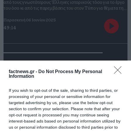
από τους γνωστότερους Έλληνες ιστορικούς τόσο για το έργο
του όσο κι από τις παρεμβάσεις του στον Τύπο για θέματα της
πολιτικής επικαιρότητας. Συνομιλούμε για την Ιστορία, για το
πως πρέπει να την προσεγγίζουμε, για τα σύγχρονα πολιτικά
Παρασκευή 06 Ιουνίου 2025
διλήμματα ενώ μας απαντάει στο πως πιστεύει ότι πρέπει να
49:14
πλοηγηθούμε στο σύγχρονο χάος.
ΘΟΔΩΡΗΣ ΛΙΒΑΝΙΟΣ:
«ΜΕΤΡΑΕΙ, ΠΑΝΤΑ, ΤΟ
factnews.gr -
Do Not Process My Personal
Information
ΑΠΟΤΕΛΕΣΜΑ. ΟΧΙ ΟΙ
If you wish to opt-out of the sale, sharing to third parties, or
ΠΡΟΘΕΣΕΙΣ».
processing of your personal or sensitive information for
targeted advertising by us, please use the below opt-out
section to confirm your selection. Please note that after your
Τι σημαίνει σήμερα το αριστερά-δεξιά; Ποιες αλλαγές θα
opt-out request is processed you may continue seeing
επιφέρει η ανάδειξη τοπικών αρχόντων σε εκλογές ενός γύρου
interest-based ads based on personal information utilized by
και ποιες τα τοπικά, ηλεκτρονικά δημοψηφίσματα; Γιατί ένας
us or personal information disclosed to third parties prior to
Κεντρώος να ξαναψηφίσει Νέα Δημοκρατία;