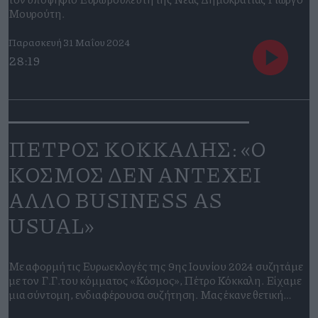
Μουρούτη.
Παρασκευή 31 Μαΐου 2024
28:19
ΠΕΤΡΟΣ ΚΟΚΚΑΛΗΣ: «Ο
ΚΟΣΜΟΣ ΔΕΝ ΑΝΤΕΧΕΙ
ΑΛΛΟ BUSINESS AS
USUAL»
Με αφορμή τις Ευρωεκλογές της 9ης Ιουνίου 2024 συζητάμε
με τον Γ.Γ.του κόμματος «Κόσμος», Πέτρο Κόκκαλη. Είχαμε
μια σύντομη, ενδιαφέρουσα συζήτηση. Μας έκανε θετική
εντύπωση το γεγονός ότι αντίθετα από τους περισσότερους