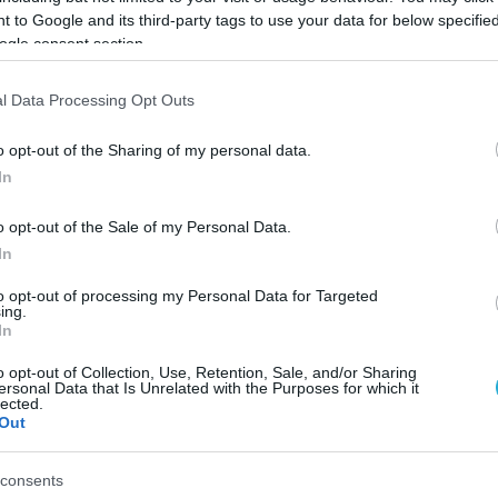
 to Google and its third-party tags to use your data for below specifi
ogle consent section.
l Data Processing Opt Outs
FACT
o opt-out of the Sharing of my personal data.
ουνίου 2026
Παρασκευή 15 Μαΐου 2026
In
o opt-out of the Sale of my Personal Data.
ws
In
to opt-out of processing my Personal Data for Targeted
ter
ing.
In
o opt-out of Collection, Use, Retention, Sale, and/or Sharing
ersonal Data that Is Unrelated with the Purposes for which it
lected.
Out
consents