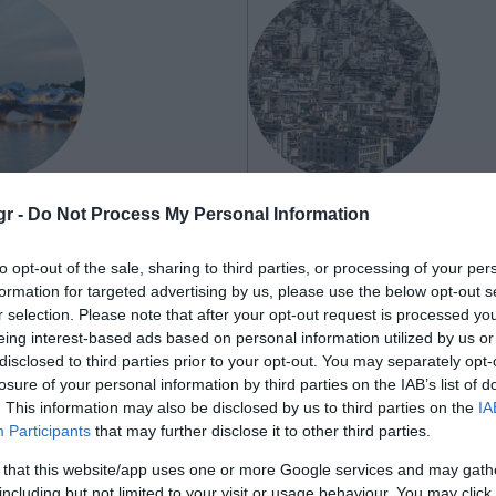
gr -
Do Not Process My Personal Information
κριση από το
Η ανορθογραφία
to opt-out of the sale, sharing to third parties, or processing of your per
αρχιτεκτονικού
formation for targeted advertising by us, please use the below opt-out s
σχεδιασμού στην 
r selection. Please note that after your opt-out request is processed y
eing interest-based ads based on personal information utilized by us or
(Αρχιτεκτονικά Ν
γιαννοπούλου-Bersoux που
disclosed to third parties prior to your opt-out. You may separately opt-
CT για την ΑΙ και τις εφαρμογές
losure of your personal information by third parties on the IAB’s list of
ηκε το Παρίσι και είδε την
. This information may also be disclosed by us to third parties on the
IA
εικαστική εγκατάσταση
Participants
that may further disclose it to other third parties.
Τα αρχιτεκτονικά νέα που θα ήθ
χνης La Caverne du Pont Neuf .
διαβάζει ο Γιώργος Ατσαλάκης α
 that this website/app uses one or more Google services and may gath
αρχιτέκτονας
including but not limited to your visit or usage behaviour. You may click 