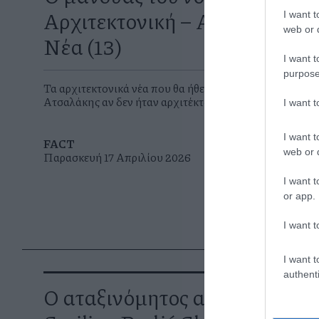
Αρχιτεκτονική – Αρχιτεκτονι
I want t
web or d
Νέα (13)
I want t
purpose
Τα αρχιτεκτονικά νέα που θα ήθελε να διαβάζει ο Γιώργ
Ατσαλάκης αν δεν ήταν αρχιτέκτονας
I want 
I want t
FACT
web or d
Παρασκευή 17 Απριλίου 2026
I want t
or app.
I want t
I want t
authenti
O αταξινόμητος αρχιτέκτονας