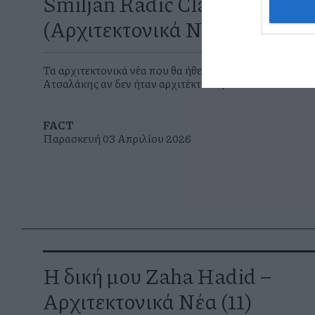
Smiljan Radić Clarke
(Αρχιτεκτονικά Νέα 12)
Τα αρχιτεκτονικά νέα που θα ήθελε να διαβάζει ο Γιώργ
Ατσαλάκης αν δεν ήταν αρχιτέκτονας
FACT
Παρασκευή 03 Απριλίου 2026
H δική μου Zaha Hadid –
Αρχιτεκτονικά Νέα (11)