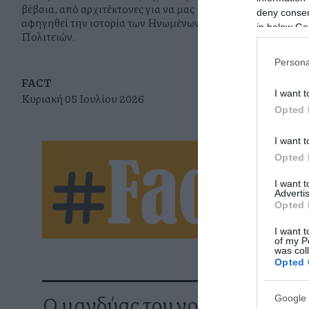
βέβαια, από αρχιτέκτονες για να μας
deny consent
αφηγηθεί την ιστορία των Ηνωμένων
in below Go
Πολιτειών.
Persona
FACT
FACT
I want t
Κυριακή 05 Ιουλίου 2026
Τετάρτη 03 Ι
Opted 
I want t
Ne
Opted 
I want 
let
Advertis
Opted 
I want t
of my P
was col
Opted 
Ο μανδύας του νοήματος στην
Google 