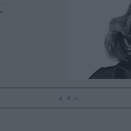
ος
1
2
3
»