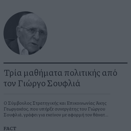
κύριας αναχρηματοδότησης και της διευκόλυνσης
οριακής χρηματοδότησης αυξάνονται κατά 0,25%
στο 2,25%, 2,40% και 2,65% αντίστοιχα, με ισχύ
από τις 17 Ιουνίου 2026. Είχαν προηγηθεί επτά
διαδοχικές συνεδριάσεις διατήρησης αμετάβλητων
επιτοκίων μετά από οκτώ μειώσεις επιτοκίων από
τον Ιούνιο του 2024 έως τον Ιούνιο του 2025.
Τρία μαθήματα πολιτικής από
τον Γιώργο Σουφλιά
Ο Σύμβουλος Στρατηγικής και Επικοινωνίας Άκης
Γεωργακέλλος, που υπήρξε συνεργάτης του Γιώργου
Σουφλιά, γράφει για εκείνον με αφορμή τον θάνατό
του στις 5 Ιουνίου 2026
FACT