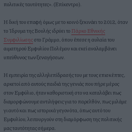
πολιτικές ταυτότητες». (Επίκεντρο).
Η δική του επαφή όμως με το κοινό ξεκινάει το 2012, όταν
το Ίδρυμα της Βουλής ιδρύει το
Πάρκο Εθνικής
Συμφιλίωσης
στο Γράμμο, όπου έπεσε η αυλαία του
αιματηρού Εμφυλίου Πολέμου και εκεί αναλαμβάνει
υπεύθυνος των ξεναγήσεων.
Η εμπειρία της αλληλεπίδρασής του με τους επισκέπτες,
αρκετοί από αυτούς παιδιά της γενιάς που πήρε μέρος
στον Εμφύλιο, ήταν καθοριστική στο να καταλάβει πως
διαμορφώνουμε αντιλήψεις για το παρελθόν, πως μιλάμε
γι αυτό και πως ιστορικά γεγονότα, όπως αυτό του
Εμφυλίου, λειτουργούν στη διαμόρφωση της πολιτικής
μας ταυτότητας σήμερα.