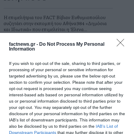
Η επιμελήτρια του FACT Βίβιαν Ευθυμιοπούλου
συζητάει στην εκπομπή του Αθήνα984 «Δημόσια
και Ιδιωτικά» που επιμελείται η Έλενα
Χατζηιωάννου, με τους αρχιτέκτονες Σταυρούλα
Χριστοφιλοπούλου και Γιώργο Ατσαλάκη.
Βίβιαν Ευθυμιοπούλου
factnews.gr -
Do Not Process My Personal
Information
Κυριακή 26 Ιουλίου 2026
If you wish to opt-out of the sale, sharing to third parties, or
processing of your personal or sensitive information for
targeted advertising by us, please use the below opt-out
section to confirm your selection. Please note that after your
opt-out request is processed you may continue seeing
interest-based ads based on personal information utilized by
us or personal information disclosed to third parties prior to
your opt-out. You may separately opt-out of the further
disclosure of your personal information by third parties on the
IAB’s list of downstream participants. This information may
also be disclosed by us to third parties on the
IAB’s List of
Downstream Participants
that may further disclose it to other