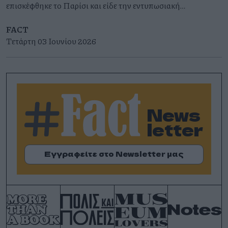
επισκέφθηκε το Παρίσι και είδε την εντυπωσιακή
εικαστική εγκατάσταση σύγχρονης τέχνης La
Caverne du Pont Neuf .
FACT
Τετάρτη 03 Ιουνίου 2026
News
letter
Εγγραφείτε στο Newsletter μας