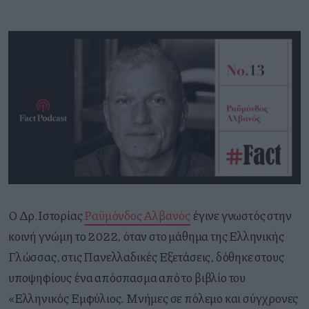
O Δρ.Ιστορίας
Ραϋμόνδος Αλβανός
έγινε γνωστός στην
κοινή γνώμη το 2022, όταν στο μάθημα της Ελληνικής
Γλώσσας, στις Πανελλαδικές Εξετάσεις, δόθηκε στους
υποψηφίους ένα απόσπασμα από το βιβλίο του
«Ελληνικός Εμφύλιος. Μνήμες σε πόλεμο και σύγχρονες