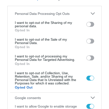
Μίνι ανασκόπηση της
third parties.
εβδομάδας που πέρασε
Please note that this website/app uses one or more Google
Personal Data Processing Opt Outs
services and may gather and store information including but
not limited to your visit or usage behaviour. You may click to
I want to opt-out of the Sharing of my
Ανθολογήσαμε τις σημαντικότερες ειδήσεις της
personal data.
grant or deny consent to Google and its third-party tags to
Opted In
εβδομάδας 20-24 Ιουλίου δίνοντας έμφαση σε αυτές
use your data for below specified purposes in below Google
που εφάπτονται της καθημερινότητάς μας.
consent section.
I want to opt-out of the Sale of my
Personal Data.
Βίβιαν Ευθυμιοπούλου
Opted In
Παρασκευή 24 Ιουλίου 2026
I want to opt-out of processing my
Personal Data for Targeted Advertising.
Opted In
I want to opt-out of Collection, Use,
Retention, Sale, and/or Sharing of my
Personal Data that Is Unrelated with the
Purposes for which it was collected.
Opted Out
Google consents
I want to allow Google to enable storage