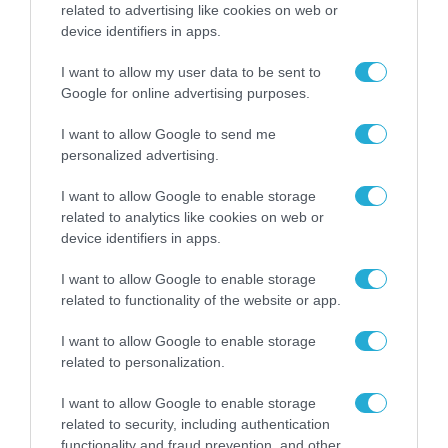
related to advertising like cookies on web or
device identifiers in apps.
Mundial2026: Το ομορφότερο
I want to allow my user data to be sent to
γκολ το έβαλε μια σάλτσα
Google for online advertising purposes.
I want to allow Google to send me
personalized advertising.
Απ'όλες τις ειδήσεις που παρήγαγε το φετινό
Παγκόσμιο Κύπελλο Ποδοσφαίρου, οι περισσότερες
I want to allow Google to enable storage
δυσάρεστες για τον θεσμό που το διοργανώνει, τη
related to analytics like cookies on web or
FIFA, η ωραιότερη ήταν γαστρονομική. Η ιστορία
του dressing που έγινε σοσιαλμηντιακό φαινόμενο
device identifiers in apps.
Βίβιαν Ευθυμιοπούλου
και προκάλεσε στους φίλαθλους από συγκίνηση
Κυριακή 19 Ιουλίου 2026
μέχρι κομφούζιο στα αμερικανικά διεθνή
I want to allow Google to enable storage
αεροδρόμια.
related to functionality of the website or app.
I want to allow Google to enable storage
related to personalization.
I want to allow Google to enable storage
related to security, including authentication
functionality and fraud prevention, and other