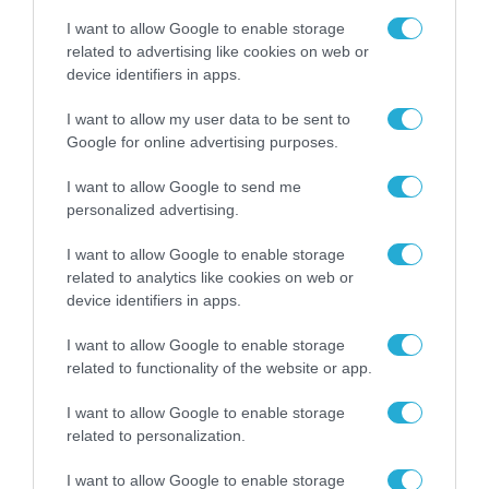
I want to allow Google to enable storage
related to advertising like cookies on web or
device identifiers in apps.
I want to allow my user data to be sent to
Mundial2026: Το ομορφότερο
Google for online advertising purposes.
γκολ το έβαλε μια σάλτσα
I want to allow Google to send me
personalized advertising.
Απ'όλες τις ειδήσεις που παρήγαγε το φετινό
I want to allow Google to enable storage
Παγκόσμιο Κύπελλο Ποδοσφαίρου, οι περισσότερες
related to analytics like cookies on web or
δυσάρεστες για τον θεσμό που το διοργανώνει, τη
device identifiers in apps.
FIFA, η ωραιότερη ήταν γαστρονομική. Η ιστορία
του dressing που έγινε σοσιαλμηντιακό φαινόμενο
I want to allow Google to enable storage
Βίβιαν Ευθυμιοπούλου
και προκάλεσε στους φίλαθλους από συγκίνηση
related to functionality of the website or app.
Κυριακή 19 Ιουλίου 2026
μέχρι κομφούζιο στα αμερικανικά διεθνή
αεροδρόμια.
I want to allow Google to enable storage
related to personalization.
I want to allow Google to enable storage