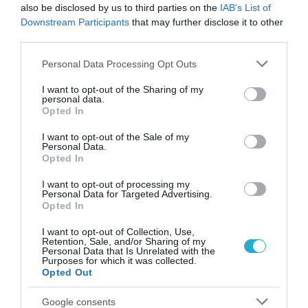
also be disclosed by us to third parties on the
IAB’s List of
Downstream Participants
that may further disclose it to other
third parties.
Μίνι ανασκόπηση της
Please note that this website/app uses one or more Google
Personal Data Processing Opt Outs
εβδομάδας που πέρασε
services and may gather and store information including but
not limited to your visit or usage behaviour. You may click to
I want to opt-out of the Sharing of my
personal data.
grant or deny consent to Google and its third-party tags to
Opted In
use your data for below specified purposes in below Google
Ανθολογήσαμε τις σημαντικότερες ειδήσεις της
consent section.
I want to opt-out of the Sale of my
εβδομάδας 20-24 Ιουλίου δίνοντας έμφαση σε αυτές
Personal Data.
που εφάπτονται της καθημερινότητάς μας.
Opted In
Βίβιαν Ευθυμιοπούλου
I want to opt-out of processing my
Personal Data for Targeted Advertising.
Παρασκευή 24 Ιουλίου 2026
Opted In
I want to opt-out of Collection, Use,
Retention, Sale, and/or Sharing of my
Personal Data that Is Unrelated with the
Purposes for which it was collected.
Opted Out
Google consents