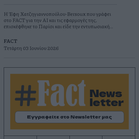
Η Έφη Χατζηγιαννοπούλου-Bersoux που γράφει
στο FACT για την ΑΙ και τις εφαρμογές της,
επισκέφθηκε το Παρίσι και είδε την εντυπωσιακή
εικαστική εγκατάσταση σύγχρονης τέχνης La
Caverne du Pont Neuf .
FACT
Τετάρτη 03 Ιουνίου 2026
News
letter
Εγγραφείτε στο Newsletter μας