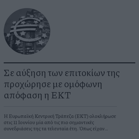
Σε αύξηση των επιτοκίων της
προχώρησε με ομόφωνη
απόφαση η ΕΚΤ
Η Ευρωπαϊκή Κεντρική Τράπεζα (ΕΚΤ) ολοκλήρωσε
στις 11 Ιουνίου μία από τις πιο σημαντικές
συνεδριάσεις της τα τελευταία έτη. Όπως είχαν
σηματοδοτήσει η Πρόεδρος και μέλη της και είχε