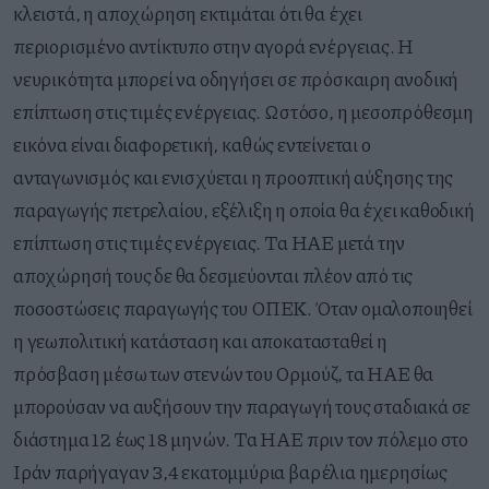
κλειστά, η αποχώρηση
εκτιμάται ότι θα έχει
περιορισμένο αντίκτυπο στην αγορά ενέργειας. Η
νευρικότητα μπορεί να οδηγήσει σε πρόσκαιρη ανοδική
επίπτωση στις τιμές ενέργειας.
Ωστόσο,
η μεσοπρόθεσμη
εικόνα είναι διαφορετική
, καθώς εντείνεται ο
ανταγωνισμός και ενισχύεται η προοπτική αύξησης της
παραγωγής πετρελαίου, εξέλιξη η οποία θα έχει καθοδική
επίπτωση στις τιμές ενέργειας. Τα ΗΑΕ μετά την
αποχώρησή τους δε θα δεσμεύονται πλέον από τις
ποσοστώσεις παραγωγής του ΟΠΕΚ. Ό
ταν ομαλοποιηθεί
η γεωπολιτική κατάσταση και
αποκατασταθεί η
πρόσβαση μέσω των στενών του Ορμούζ, τα
ΗΑΕ θα
μπορούσαν να αυξήσουν την παραγωγή τους σταδιακά σε
διάστημα 12 έως 18 μηνών. Τα ΗΑΕ πριν τον πόλεμο στο
Ιράν παρήγαγαν 3,4 εκατομμύρια βαρέλια ημερησίως