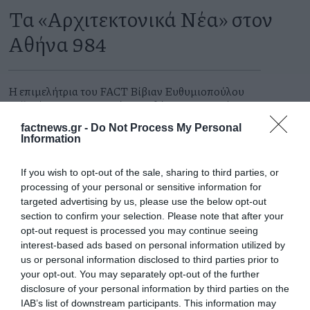
Τα «Αρχιτεκτονικά Νέα» στον
Αθήνα 984
Η επιμελήτρια του FACT Βίβιαν Ευθυμιοπούλου
συζητάει στην εκπομπή του Αθήνα984 «Δημόσια
και Ιδιωτικά» που επιμελείται η Έλενα
factnews.gr -
Do Not Process My Personal
Χατζηιωάννου, με τους αρχιτέκτονες Σταυρούλα
Information
Χριστοφιλοπούλου και Γιώργο Ατσαλάκη.
Βίβιαν Ευθυμιοπούλου
Κυριακή 26 Ιουλίου 2026
If you wish to opt-out of the sale, sharing to third parties, or
processing of your personal or sensitive information for
targeted advertising by us, please use the below opt-out
section to confirm your selection. Please note that after your
opt-out request is processed you may continue seeing
interest-based ads based on personal information utilized by
us or personal information disclosed to third parties prior to
your opt-out. You may separately opt-out of the further
disclosure of your personal information by third parties on the
IAB’s list of downstream participants. This information may