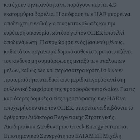
και έχουν την ικανότητα να παράγουν περί τα 4,5
εκατομμύρια βαρέλια. Η απόφαση των ΗΑΕ μπορεί να
αποδειχτεί ευνοϊκή για
τους καταναλωτές και την
ευρύτερη οικονομία, ωστόσο γ
ια τον ΟΠΕΚ αποτελεί
αποδυνάμωση.
Η αποχώρηση ενός βασικού μέλους,
καθιστά τον οργανισμό
δομικά ασθενέστερο και
αυξάνει
τον κίνδυνο μη συμμόρφωσης μεταξύ των υπόλοιπων
μελών,
καθώς όλο και περισσότερα κράτη θα δίνουν
προτεραιότητα στα δικά τους μερίδια αγοράς αντί στη
συλλογική διαχείριση της προσφοράς πετρελαίου. Για τις
κυριότερες δομικές αιτίες της απόφασης των ΗΑΕ να
αποχωρήσουν από τον ΟΠΕΚ, μπορείτε να διαβάσετε το
άρθρο του Διδάκτορα Ενεργειακής Στρατηγικής,
Ακαδημαϊκού Διευθυντή του Greek Energy Forum και
Επιστημονικού Συνεργάτη του ΕΛΙΑΜΕΠ Μιχάλη