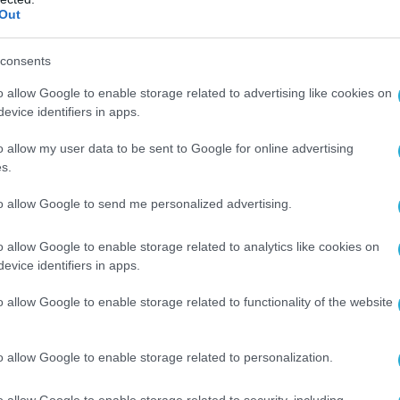
Out
ειας, αλλά υπάρχουν και ενδείξεις διάχυσης της αύξησης
τιμώ
 τιμών ενέργειας και τροφίμων διαμορφώθηκε στο 2,2%.
consents
o allow Google to enable storage related to advertising like cookies on
ιημένες
εκτιμήσεις της για το ΑΕΠ και τον πληθωρισμό, οι ο
evice identifiers in apps.
αι το 2027 συγκριτικά με τις εκτιμήσεις του Μαρτίου. Σύμφ
o allow my user data to be sent to Google for online advertising
 το 2027 και 2,0% το 2028. Ο δομικός πληθωρισμός
προβλέπ
s.
8% το 2026, 1,2% το 2027 και 1,5% το 2028. Η ΕΚΤ επισήμα
to allow Google to send me personalized advertising.
ισμό και καθοδικούς κινδύνους για την οικονομική ανάπτυξη
άνει αποφάσεις από συνεδρίαση σε συνεδρίαση για τον καθορ
o allow Google to enable storage related to analytics like cookies on
C. Lagarde, ανέφερε ότι η απόφαση που ελήφθη ήταν ομόφωνη
evice identifiers in apps.
φορετικές προτά
σεις.
o allow Google to enable storage related to functionality of the website
 μιας σειράς αυξήσεων και ποια θα είναι η διάρκεια πιθανού
o allow Google to enable storage related to personalization.
πόμενες κινήσεις της, οι οποίες θα εξαρτηθούν κυρίως από τ
o allow Google to enable storage related to security, including