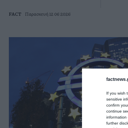
FACT
Παρασκευή 12 06 2026
factnews.
If you wish 
sensitive in
confirm you
continue se
information 
further disc