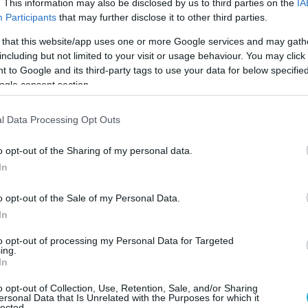
. This information may also be disclosed by us to third parties on the
IA
Participants
that may further disclose it to other third parties.
 that this website/app uses one or more Google services and may gath
including but not limited to your visit or usage behaviour. You may click 
 to Google and its third-party tags to use your data for below specifi
ogle consent section.
λοκλήρωσε στις 11 Ιουνίου μία από τις πιο σημαντικές συν
ι μέλη της και είχε προεξοφλήσει η αγορά, η ΕΚΤ προέβη
σε 
l Data Processing Opt Outs
της διευκόλυνσης αποδοχής καταθέσεων, των πράξεων κύρια
o opt-out of the Sharing of my personal data.
25% στο 2,25%, 2,40% και 2,65% αντίστοιχα, με ισχύ από τι
In
ν επιτοκίων μετά από οκτώ μειώσεις επιτοκίων από τον Ιούν
o opt-out of the Sale of my Personal Data.
In
ντικότερων κεντρικών τραπεζών που προέβη σε αύξηση των 
to opt-out of processing my Personal Data for Targeted
ου επικρίθηκε για αργοπορημένη αντίδραση στην πληθωριστι
ing.
In
ξη του πολέμου στην Ουκρανία. Η ΕΚΤ αποφάσισε αυτή τη φο
ματική πολιτική με σκοπό τη διασφάλιση ότι ο πληθωρισμός 
o opt-out of Collection, Use, Retention, Sale, and/or Sharing
ersonal Data that Is Unrelated with the Purposes for which it
 είχε τιθασευτεί πριν τον πόλεμο, ανήλθε τον Μάιο στο 3,2
lected.