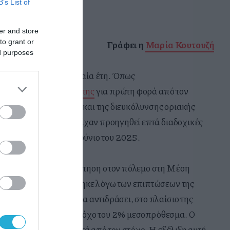
B’s List of
er and store
to grant or
Γράφει η
Μαρία Κουτουζή
ed purposes
εδριάσεις
της τα τελευταία έτη. Όπως
αύξηση των επιτοκίων της
για πρώτη φορά από τον
ς αναχρηματοδότησης και της διευκόλυνσης οριακής
ς 17 Ιουνίου 2026. Είχαν προηγηθεί επτά διαδοχικές
ιο του 2024 έως τον Ιούνιο του 2025.
επιτοκίων της ως απάντηση στον πόλεμο στη Μέση
κή κρίση που προκλήθηκε λόγω των επιπτώσεων της
ρά να μην αργήσει να αντιδράσει, στο πλαίσιο της
σταθεροποιείται στον στόχο του 2% μεσοπρόθεσμα. Ο
%, αποκλίνοντας αρκετά από τον στόχο. Η εξέλιξη αυτή