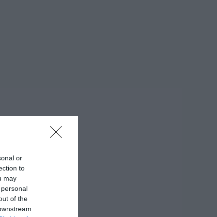
sonal or
ection to
ou may
 personal
out of the
 downstream