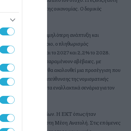
ν σε άλλους κλάδους της οικονομίας. Ο δομικός
ποίες περιλαμβάνουν χαμηλότερη ανάπτυξη και
ωνα με το βασικό σενάριο, ο πληθωρισμός
εται 2,5% το 2026 και το 2027 και 2,2% το 2028.
νε ότι οι προοπτικές παραμένουν αβέβαιες, με
. Η ΕΚΤ επανέλαβε ότι θα ακολουθεί μια προσέγγιση που
ισμό της κατάλληλης κατεύθυνσης της νομισματικής
, βασιζόμενη σε όλα τα εναλλακτικά σενάρια για τον
 ανοδικού κύκλου επιτοκίων. Η ΕΚΤ όπως ήταν
ην εξέλιξη του πολέμου στη Μέση Ανατολή. Στις επόμενες