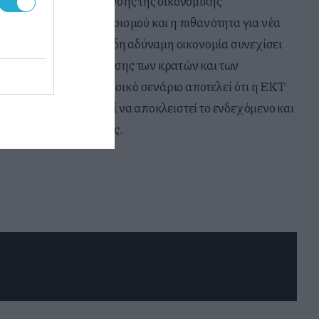
τον κίνδυνο επιβράδυνσης της οικονομικής
τέρω άνοδο του πληθωρισμού και η πιθανότητα για νέα
 υποστηριχθεί, εάν η ήδη αδύναμη οικονομία συνεχίσει
το κόστος χρηματοδότησης των κρατών και των
ική δραστηριότητα. Βασικό σενάριο
αποτελεί ότι η ΕΚΤ
ου. Παρότι δεν μπορεί να αποκλειστεί το ενδεχόμενο και
νομισματικής πολιτικής.