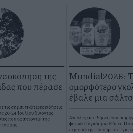
νασκόπηση της
Mundial2026: 
δας που πέρασε
ομορφότερο γκολ
έβαλε μια σάλτ
 τις σημαντικότερες ειδήσεις
ς 20-24 Ιουλίου δίνοντας
Απ'όλες τις ειδήσεις που παρή
τές που εφάπτονται της
φετινό Παγκόσμιο Κύπελλο Ποδ
ητάς μας.
περισσότερες δυσάρεστες για τ