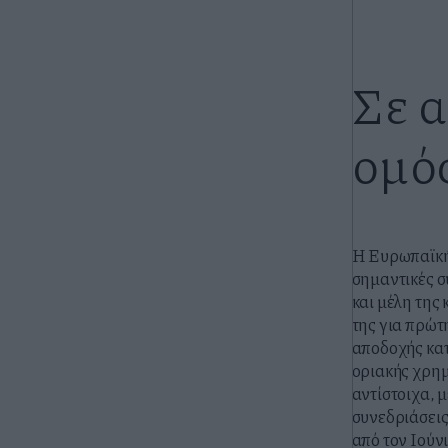
Σε α
ομό
Η Ευρωπαϊκή 
σημαντικές σ
και μέλη της
της για πρώτ
αποδοχής κα
οριακής χρη
αντίστοιχα, μ
συνεδριάσεις
από τον Ιούν