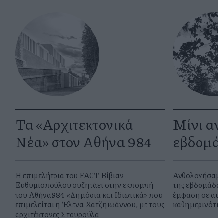
Τα «Αρχιτεκτονικά
Μίνι α
Νέα» στον Αθήνα 984
εβδομά
Η επιμελήτρια του FACT Βίβιαν
Ανθολογήσαμε
Ευθυμιοπούλου συζητάει στην εκπομπή
της εβδομάδα
του Αθήνα984 «Δημόσια και Ιδιωτικά» που
έμφαση σε αυ
επιμελείται η Έλενα Χατζηιωάννου, με τους
καθημερινότ
αρχιτέκτονες Σταυρούλα