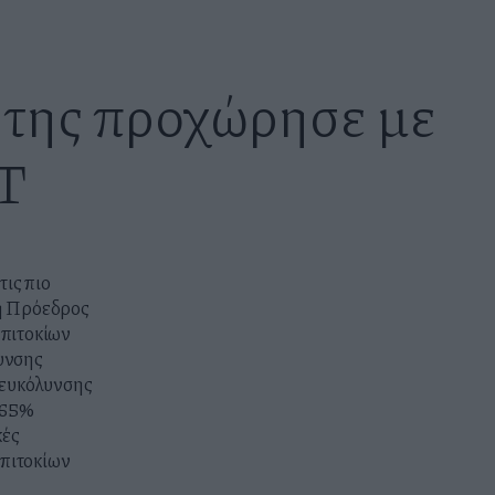
 της προχώρησε με
Τ
ις πιο
 η Πρόεδρος
επιτοκίων
λυνσης
ιευκόλυνσης
,65%
κές
επιτοκίων