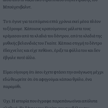
Μπούχενβαλντ.
Το τι έγινε για τα επόμενα επτά χρόνια εκεί μέσα πλέον
το ξέρουμε. Κάποιους κρατούμενους μάλιστα τους
κρέμασαν από τα κλαδιά του δέντρου, από τα κλαδιά της
μυθικής βελανιδιάς του Γκαίτε. Κάποια στιγμή το δέντρο
έδειχνε λες και είχε πεθάνει, έριξε τα φύλλα του και δεν
έβγαλε ποτέ άλλα.
Είμαι σίγουρη ότι όσοι έχετε φτάσει την ανάγνωση μέχρι
εδώ θεωρείτε ότι ότι αφηγούμαι κάποιο θρύλο, ένα
παραμύθι.
Όχι. Η ιστορία που έγραψα παραπάνω είναι απόλυτα
αληθινή. Το δέντρο του Γκαίτε, του συμβόλου του