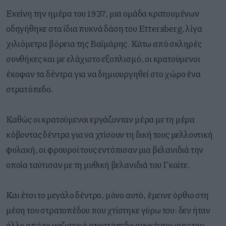
Εκείνη την ημέρα του 1937, μια ομάδα κρατουμένων
οδηγήθηκε στα ίδια πυκνά δάση του Ettersberg, λίγα
χιλιόμετρα βόρεια της Βαϊμάρης. Κάτω από σκληρές
συνθήκες και με ελάχιστο εξοπλισμό, οι κρατούμενοι
έκοψαν τα δέντρα για να δημιουργηθεί στο χώρο ένα
στρατόπεδο.
Καθώς οι κρατούμενοι εργάζονταν μέρα με τη μέρα
κόβοντας δέντρα για να χτίσουν τη δική τους μελλοντική
φυλακή, οι φρουροί τους εντόπισαν μια βελανιδιά την
οποία ταύτισαν με τη μυθική βελανιδιά του Γκαίτε.
Και έτσι το μεγάλο δέντρο, μόνο αυτό, έμεινε όρθιο στη
μέση του στρατοπέδου που χτίστηκε γύρω του: δεν ήταν
άλλο από το ναζιστικό στρατόπεδο συγκέντρωσης του