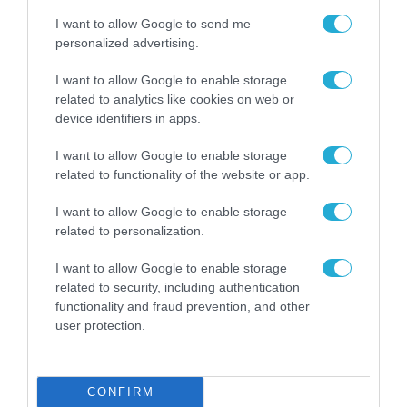
I want to allow Google to send me
personalized advertising.
I want to allow Google to enable storage
related to analytics like cookies on web or
device identifiers in apps.
I want to allow Google to enable storage
Τα «Αρχιτεκτονικά Νέα» στον
related to functionality of the website or app.
Αθήνα 984
I want to allow Google to enable storage
related to personalization.
Η επιμελήτρια του FACT Βίβιαν Ευθυμιοπούλου
I want to allow Google to enable storage
συζητάει στην εκπομπή του Αθήνα984 «Δημόσια
related to security, including authentication
και Ιδιωτικά» που επιμελείται η Έλενα
functionality and fraud prevention, and other
Χατζηιωάννου, με τους αρχιτέκτονες Σταυρούλα
user protection.
Χριστοφιλοπούλου και Γιώργο Ατσαλάκη.
Βίβιαν Ευθυμιοπούλου
Κυριακή 26 Ιουλίου 2026
CONFIRM