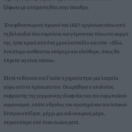
ξέφωτο με απέραντη θέα στην ύπαιθρο.
Ένα φθινοπωρινό πρωινό του 1827 οργάνωσε κάτω από
τη βελανιδιά ένα συμπόσιο και γέρνοντας πίσω στο κορμό
της, ήπιε κρασί από ένα χρυσό κύπελλο και είπε: «Εδώ,
ένα άτομο αισθάνεται υπέροχο και ελεύθερο, όπως θα
έπρεπε να είναι πάντα».
Μετά το θάνατο του Γκαίτε σχηματίστηκε μια λατρεία
γύρω από το πρόσωπο του. Θεωρήθηκε ο απόλυτος
εκφραστής της γερμανικής ιδιοφυΐας και του ευρωπαϊκού
ουμανισμού, οπότε ο θρύλος του αγαπημένου του τοπικού
δέντρου επέζησε, μέχρι μια καλοκαιρινή μέρα,
περισσότερο από έναν αιώνα μετά.