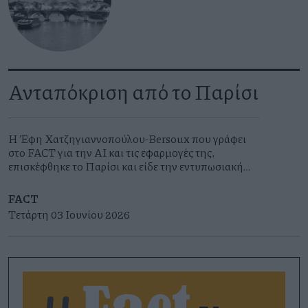
Ανταπόκριση από το Παρίσι
Η Έφη Χατζηγιαννοπούλου-Bersoux που γράφει
στο FACT για την ΑΙ και τις εφαρμογές της,
επισκέφθηκε το Παρίσι και είδε την εντυπωσιακή
εικαστική εγκατάσταση σύγχρονης τέχνης La
Caverne du Pont Neuf .
FACT
Τετάρτη 03 Ιουνίου 2026