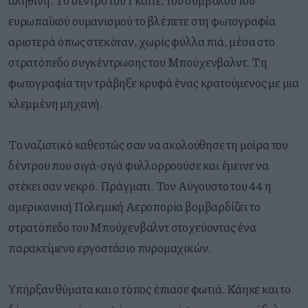
ευρωπαϊκού ουμανισμού το βλέπετε στη φωτογραφία
αριστερά όπως στεκόταν, χωρίς φύλλα πιά, μέσα στο
στρατόπεδο συγκέντρωσης του Μπούχενβαλντ. Τη
φωτογραφία την τράβηξε κρυφά ένας κρατούμενος με μια
κλεμμένη μηχανή.
Το ναζιστικό καθεστώς σαν να ακολούθησε τη μοίρα του
δέντρου που σιγά-σιγά φυλλορροούσε και έμεινε να
στέκει σαν νεκρό. Πράγματι. Τον Αύγουστο του 44 η
αμερικανική Πολεμική Αεροπορία βομβαρδίζει το
στρατόπεδο του Μπούχενβαλντ στοχεύοντας ένα
παρακείμενο εργοστάσιο πυρομαχικών.
Υπήρξαν θύματα και ο τόπος έπιασε φωτιά. Κάηκε και το