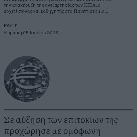
την ανακήρυξη της ανεξαρτησίας των ΗΠΑ, ο
αρχιτέκτονας και καθηγητής στο Πανεπιστήμιο
Πατρών, Πάνος Δραγώνας, επιλέγει έντεκα
κατοικίες, σχεδιασμένες, βέβαια, από αρχιτέκτονες
FACT
για να μας αφηγηθεί την ιστορία των Ηνωμένων
Κυριακή 05 Ιουλίου 2026
Πολιτειών.
Σε αύξηση των επιτοκίων της
προχώρησε με ομόφωνη