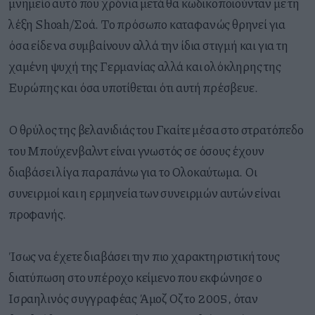
μνημείο αυτό που χρόνια μετά θα κωδικοποιούνταν με τη
λέξη Shoah/Σοά. Το πρόσωπο καταφανώς θρηνεί για
όσα είδε να συμβαίνουν αλλά την ίδια στιγμή και για τη
χαμένη ψυχή της Γερμανίας αλλά και ολόκληρης της
Ευρώπης και όσα υποτίθεται ότι αυτή πρέσβευε.
Ο θρύλος της βελανιδιάς του Γκαίτε μέσα στο στρατόπεδο
του Μπούχενβαλντ είναι γνωστός σε όσους έχουν
διαβάσει λίγα παραπάνω για το Ολοκαύτωμα. Οι
συνειρμοί και η ερμηνεία των συνειρμών αυτών είναι
προφανής.
Ίσως να έχετε διαβάσει την πιο χαρακτηριστική τους
διατύπωση στο υπέροχο κείμενο που εκφώνησε ο
Ισραηλινός συγγραφέας Άμοζ Οζ το 2005, όταν