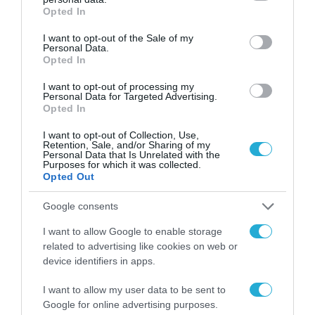
τρομάξει με αυτά που διαβάζω. Από την οθόνη, ρέουν
grant or deny consent to Google and its third-party tags to
Opted In
use your data for below specified purposes in below Google
μπροστά στα μάτια μου λίβελοι αίματος με όρους
consent section.
I want to opt-out of the Sale of my
μεσαιωνικούς copy/paste.
Personal Data.
Opted In
I want to opt-out of processing my
Ποτέ μου δεν θα σταματήσω να το επισημαίνω: όποιος
Personal Data for Targeted Advertising.
πιστεύει ότι το μίσος προς τον Εβραίο δεν τον αφορά
Opted In
προσωπικά απλώς δεν έχει καταλάβει τίποτα.
I want to opt-out of Collection, Use,
Retention, Sale, and/or Sharing of my
Personal Data that Is Unrelated with the
Purposes for which it was collected.
Opted Out
Google consents
I want to allow Google to enable storage
related to advertising like cookies on web or
Ολοκαύτωμα
device identifiers in apps.
I want to allow my user data to be sent to
Google for online advertising purposes.