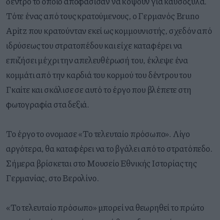
δέντρο το οποίο αποφάσισαν να κόψουν για καυσόξυλα.
Τότε ένας από τους κρατούμενους, ο Γερμανός Bruno
Apitz που κρατούνταν εκεί ως κομμουνιστής, σχεδόν από
ιδρύσεως του στρατοπέδου και είχε καταφέρει να
επιζήσει μέχρι την απελευθέρωσή του, έκλεψε ένα
κομμάτι από την καρδιά του κορμού του δέντρου του
Γκαίτε και σκάλισε σε αυτό το έργο που βλέπετε στη
φωτογραφία στα δεξιά.
Το έργο το ονομασε «Το τελευταίο πρόσωπο». Λίγο
αργότερα, θα καταφέρει να το βγάλει από το στρατόπεδο.
Σήμερα βρίσκεται στο Μουσείο Εθνικής Ιστορίας της
Γερμανίας, στο Βερολίνο.
«Το τελευταίο πρόσωπο» μπορεί να θεωρηθεί το πρώτο