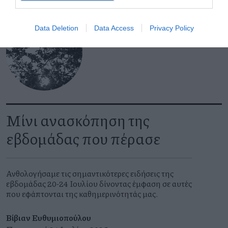
Data Deletion
Data Access
Privacy Policy
Μίνι ανασκόπηση της
εβδομάδας που πέρασε
Ανθολογήσαμε τις σημαντικότερες ειδήσεις της
εβδομάδας 20-24 Ιουλίου δίνοντας έμφαση σε αυτές
που εφάπτονται της καθημερινότητάς μας.
Βίβιαν Ευθυμιοπούλου