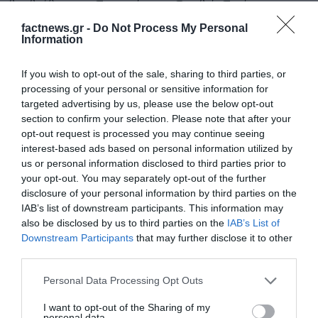
βραβεύθηκε στη Γερμανία με το Βραβείο Γκαίτε και
αναφέρθηκε, βέβαια, στην ιστορία της βελανιδιάς: «Οι
factnews.gr -
Do Not Process My Personal
Information
Ναζί δεν κατέστρεψαν μόνο τους άλλους. Το μίσος τους
κατέστρεψε την ίδια την ψυχή της Γερμανίας», είχε πει
If you wish to opt-out of the sale, sharing to third parties, or
τότε ο Οζ.
processing of your personal or sensitive information for
targeted advertising by us, please use the below opt-out
section to confirm your selection. Please note that after your
Το μίσος καταστρέφει αυτόν που το θρέφει αλλά και την
opt-out request is processed you may continue seeing
interest-based ads based on personal information utilized by
κουλτούρα, «την ψυχή», της κοινωνίας που το ανέχεται.
us or personal information disclosed to third parties prior to
your opt-out. You may separately opt-out of the further
Ας μείνει και αυτό το μάθημα αιώνιο κτήμα της
disclosure of your personal information by third parties on the
IAB’s list of downstream participants. This information may
ανθρωπότητας.
also be disclosed by us to third parties on the
IAB’s List of
Downstream Participants
that may further disclose it to other
third parties.
Ιδιαίτερα στην παρούσα συγκυρία που το μίσος προς τον
Please note that this website/app uses one or more Google
Εβραίο αναζωπυρώνεται με άλλο πρόσχημα αυτή τη
Personal Data Processing Opt Outs
services and may gather and store information including but
φορά αλλά με τον ίδιο μένος και τον ίδιο κώδικα. Έχω
not limited to your visit or usage behaviour. You may click to
I want to opt-out of the Sharing of my
personal data.