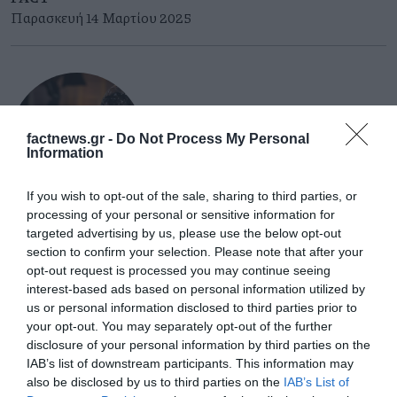
εντυπωσιάσει για την ικανότητα του Γεροδήμου να
Παρασκευή 14 Μαρτίου 2025
βλέπει τη μεγάλη εικόνα εστιάζοντας ταυτόχρονα τα
σημαντικά. Μοιράζεται όσα έμαθε από την
πανδημία.
factnews.gr -
Do Not Process My Personal
Information
If you wish to opt-out of the sale, sharing to third parties, or
processing of your personal or sensitive information for
targeted advertising by us, please use the below opt-out
Βασίλης Βενιζέλος: «COVID-19:
section to confirm your selection. Please note that after your
opt-out request is processed you may continue seeing
Οι σημαντικές στιγμές που
interest-based ads based on personal information utilized by
us or personal information disclosed to third parties prior to
κατέγραψα ως δημοσιογράφος»
your opt-out. You may separately opt-out of the further
disclosure of your personal information by third parties on the
IAB’s list of downstream participants. This information may
Ο συντάκτης Υγείας στις εφημερίδες
also be disclosed by us to third parties on the
IAB’s List of