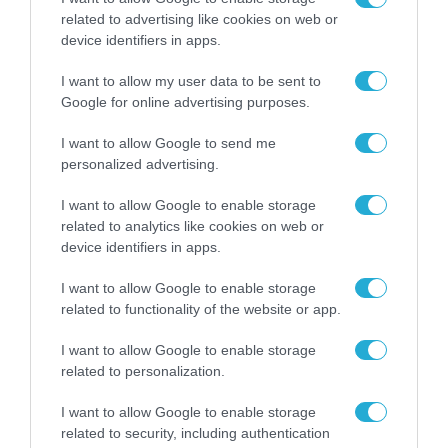
related to advertising like cookies on web or
device identifiers in apps.
Δεν ήταν η πρώτη πανδημία που έζησε ο Επικουρος
Καθηγητής Δημόσιας Υγείας Θεόδωρος Λύτρας
I want to allow my user data to be sent to
αυτή του Covid-19. Ήταν όμως πολλαπλώς πιο
Google for online advertising purposes.
διδακτική. Εξηγεί το γιατί.
FACT
I want to allow Google to send me
Παρασκευή 14 Μαρτίου 2025
personalized advertising.
I want to allow Google to enable storage
related to analytics like cookies on web or
device identifiers in apps.
I want to allow Google to enable storage
News
related to functionality of the website or app.
letter
I want to allow Google to enable storage
related to personalization.
Εγγραφείτε στο Newsletter μας
I want to allow Google to enable storage
related to security, including authentication