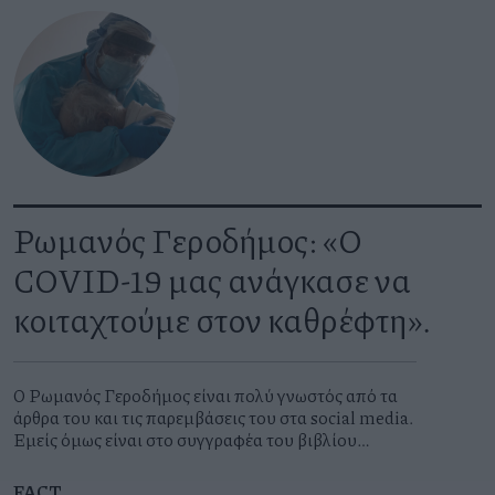
Ρωμανός Γεροδήμος: «Ο
COVID-19 μας ανάγκασε να
κοιταχτούμε στον καθρέφτη».
O Ρωμανός Γεροδήμος είναι πολύ γνωστός από τα
άρθρα του και τις παρεμβάσεις του στα social media.
Εμείς όμως είναι στο συγγραφέα του βιβλίου
«Ανταποκρίσεις από τον 21ο αιώνα» που
απευθυνθήκαμε, ένα βιβλίο που μας είχε
FACT