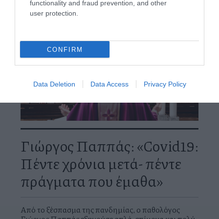
functionality and fraud prevention, and other
user protection.
CONFIRM
Data Deletion
Data Access
Privacy Policy
Γιώργος Παππάς: «Covid19:
Πέντε χρόνια μετά- πέντε
πράγματα που έμαθα»
Από το ξέσπασμα της πανδημίας, ο παθολόγος
Γιώργος Παππάς εξηγούσε απλά, επίμονα και πολύ