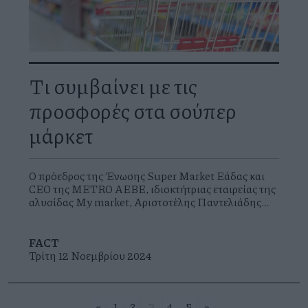
Τι συμβαίνει με τις
προσφορές στα σούπερ
μάρκετ
O πρόεδρος της Ένωσης Super Market Ελλάδας και
CEO της METRO ΑΕΒΕ, ιδιοκτήτριας εταιρείας της
αλυσίδας My market, Αριστοτέλης Παντελιάδης
διάβασε όσα είχαμε ανθολογήσει ως είδηση στην
έκδοση της 30ης Οκτωβρίου 2024 και αφορούσαν
τη διαπραγμάτευση της κυβέρνησης με τις αλυσίδες
FACT
για τον τρόπο αναγραφής και διαφήμισης των
Τρίτη 12 Νοεμβρίου 2024
προσφορών στο ράφι. Με το άρθρο του εξηγεί τι
αφορά το θέμα και καταγράφει τις θέσεις του κλάδου
του.
«
1
2
3
4
5
»