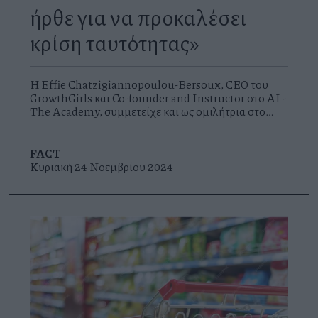
ήρθε για να προκαλέσει
κρίση ταυτότητας»
Η Effie Chatzigiannopoulou-Bersoux, CEO του
GrowthGirls και Co-founder and Instructor στο AI -
The Academy, συμμετείχε και ως ομιλήτρια στο
φετινό WebSummit Lisbon 2024 και καταγράφει
την εμπειρία και τις εντυπώσεις της.
FACT
Κυριακή 24 Νοεμβρίου 2024