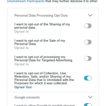
«Παραπολιτικά» και «Απογευματινή», ανθολογεί τα
Downstream Participants
that may further disclose it to other
ορόσημα της πανδημίας για τη χώρα μας.
third parties.
Please note that this website/app uses one or more Google
Personal Data Processing Opt Outs
FACT
services and may gather and store information including but
Παρασκευή 14 Μαρτίου 2025
not limited to your visit or usage behaviour. You may click to
I want to opt-out of the Sharing of my
personal data.
grant or deny consent to Google and its third-party tags to
Opted In
use your data for below specified purposes in below Google
consent section.
I want to opt-out of the Sale of my
Personal Data.
Opted In
I want to opt-out of processing my
Personal Data for Targeted Advertising.
Opted In
I want to opt-out of Collection, Use,
Retention, Sale, and/or Sharing of my
Personal Data that Is Unrelated with the
Θεόδωρος Λύτρας: «Τι έμαθα
Purposes for which it was collected.
Opted Out
από την πανδημία του COVID-
Google consents
19»
I want to allow Google to enable storage